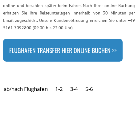
online und bezahlen später beim Fahrer. Nach Ihrer online Buchung
erhalten Sie Ihre Reiseunterlagen innerhalb von 30 Minuten per
Email zugeschickt. Unsere Kundenebtreuung erreichen Sie unter +49
5161 7092800 (09.00 bis 22.00 Uhr).
FLUGHAFEN TRANSFER HIER ONLINE BUCHEN >>
ab/nach Flughafen
1-2
3-4
5-6
Antalya nach Side
57 €
60 €
68 €
Antalya nach Belek
36 €
40 €
48 €