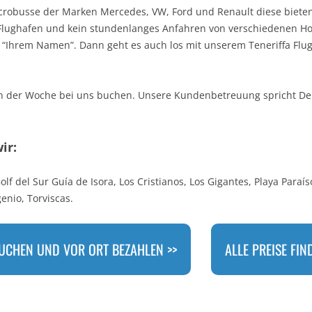
crobusse der Marken Mercedes, VW, Ford und Renault diese bieten 
m Flughafen und kein stundenlanges Anfahren von verschiedenen Ho
 “Ihrem Namen”. Dann geht es auch los mit unserem Teneriffa Flug
in der Woche bei uns buchen. Unsere Kundenbetreuung spricht D
ir:
Golf del Sur Guía de Isora, Los Cristianos, Los Gigantes, Playa Paraí
enio, Torviscas.
UCHEN UND VOR ORT BEZAHLEN >>
ALLE PREISE FIN