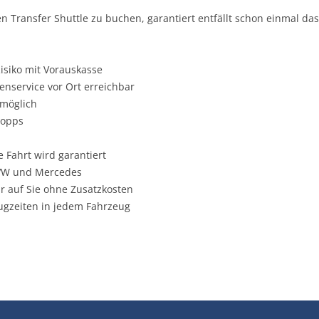
en Transfer Shuttle zu buchen, garantiert entfällt schon einmal da
Risiko mit Vorauskasse
nservice vor Ort erreichbar
 möglich
topps
 Fahrt wird garantiert
e VW und Mercedes
ir auf Sie ohne Zusatzkosten
ugzeiten in jedem Fahrzeug